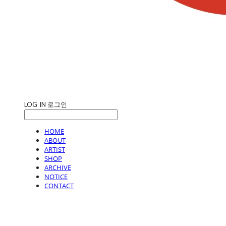
LOG IN
로그인
HOME
ABOUT
ARTIST
SHOP
ARCHIVE
NOTICE
CONTACT