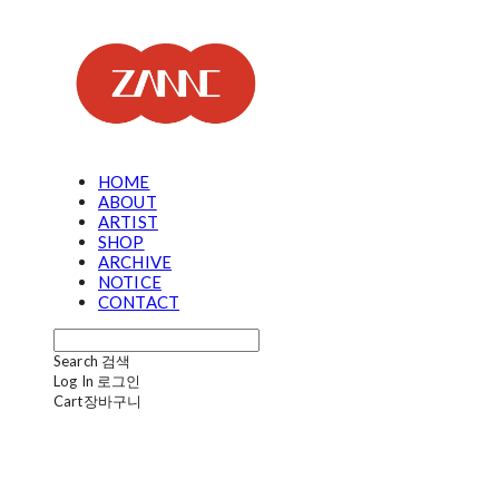
HOME
ABOUT
ARTIST
SHOP
ARCHIVE
NOTICE
CONTACT
Search
검색
Log In
로그인
Cart
장바구니