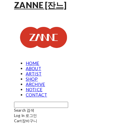
ZANNE [잔느]
HOME
ABOUT
ARTIST
SHOP
ARCHIVE
NOTICE
CONTACT
Search
검색
Log In
로그인
Cart
장바구니