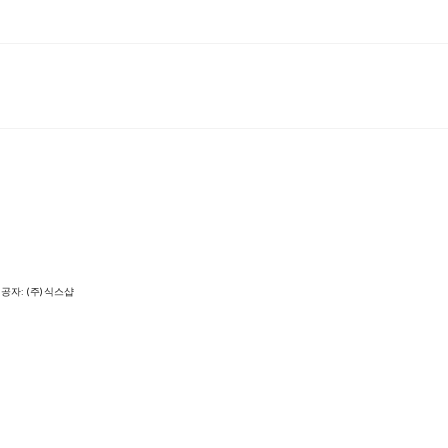
공자: (주)식스샵